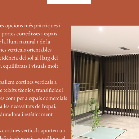
les opcions més pràctiques i
, portes corredisses i espais
 la llum natural i de la
nes verticals orientables
idència del sol al llarg del
 equilibrats i visuals molt
allem cortines verticals a
teixits tècnics, translúcids i
ges com per a espais comercials
 les necessitats de l’espai,
 duradora i estèticament
s cortines verticals aporten un
inir els espais i a millorar el