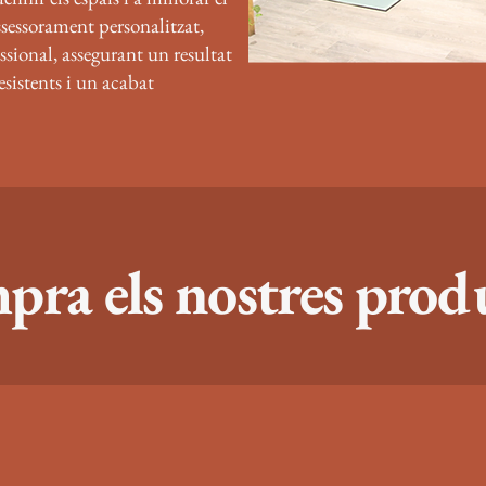
ssessorament personalitzat,
essional, assegurant un resultat
esistents i un acabat
ra els nostres prod