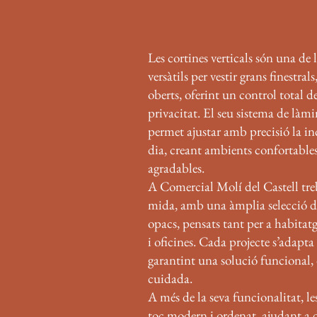
Les cortines verticals són una de 
versàtils per vestir grans finestrals
oberts, oferint un control total de
privacitat. El seu sistema de làmi
permet ajustar amb precisió la inc
dia, creant ambients confortables,
agradables.
A Comercial Molí del Castell treb
mida, amb una àmplia selecció de 
opacs, pensats tant per a habitat
i oficines. Cada projecte s’adapta a
garantint una solució funcional,
cuidada.
A més de la seva funcionalitat, le
toc modern i ordenat, ajudant a def