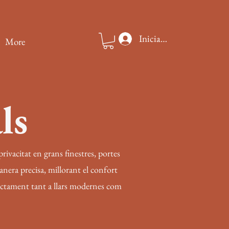
Iniciar sesión
More
ls
privacitat en grans finestres, portes
anera precisa, millorant el confort
rfectament tant a llars modernes com