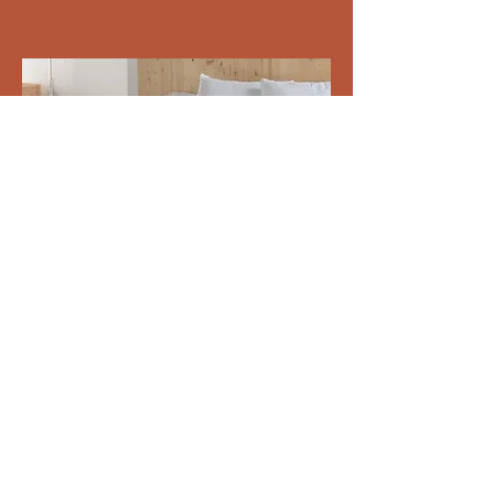
Farcits nòrdics
Accedir