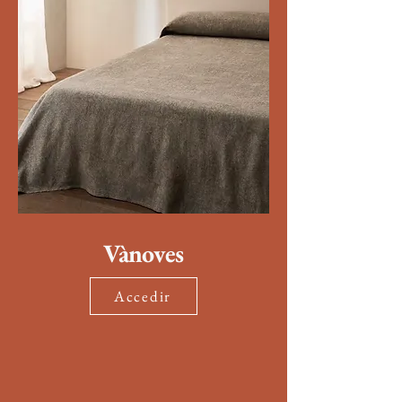
Vànoves
Accedir