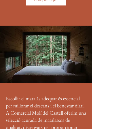
Escollir el matalàs adequat és essencial
per millorar el descans i el benestar diari.
A Comercial Molí del Castell oferim una
selecció acurada de matalassos de
qualitat, dissenyats per proporcionar