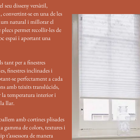
l seu disseny versàtil,
 convertint-se en una de les
lum natural i millorar el
 plecs permet recollir-les de
c espai i aportant una
s tant per a finestres
, finestres inclinades i
aptant-se perfectament a cada
ns amb teixits translúcids,
 la temperatura interior i
la llar.
ballem amb cortines plisades
a gamma de colors, textures i
uip t’assessora de manera