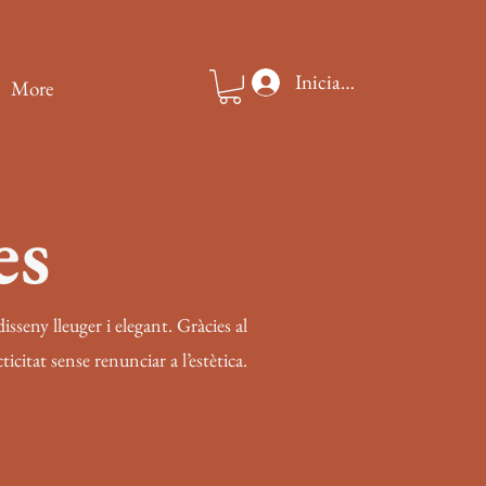
Iniciar sesión
More
es
sseny lleuger i elegant. Gràcies al
icitat sense renunciar a l’estètica.