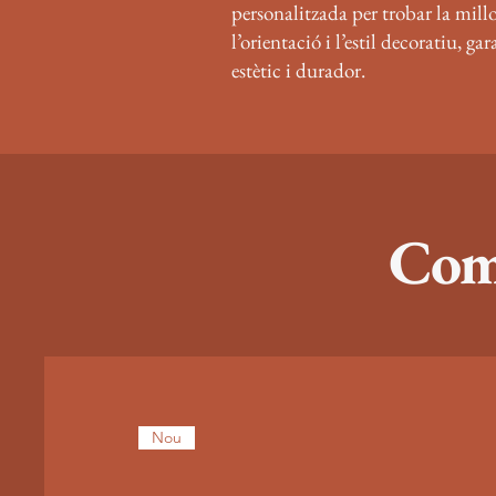
personalitzada per trobar la millo
l’orientació i l’estil decoratiu, ga
estètic i durador.
Comp
Nou