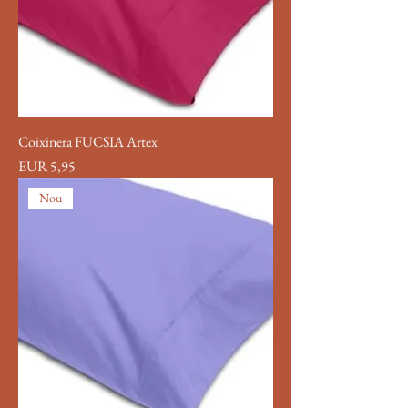
Coixinera FUCSIA Artex
Precio
EUR 5,95
Nou