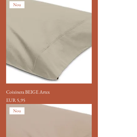
Nou
Coixinera BEIGE Artex
Precio
EUR 5,95
Nou