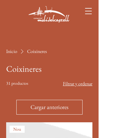
Inicio
Coixineres
Coixineres
31 productos
Filtrar y ordenar
Cargar anteriores
Nou